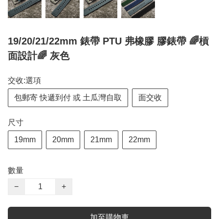
19/20/21/22mm 錶帶 PTU 弗橡膠 膠錶帶 🌈槓
面設計🌈 灰色
交收:選項
包郵寄 快遞到付 或 土瓜灣自取
面交收
尺寸
19mm
20mm
21mm
22mm
數量
−
+
加至購物車