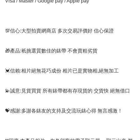
Visa / Master / Google pay / Apple pay

💯信心:大型拍賣網商店 多次交易評價好 信心保證

🎁產品:衹挑選質數佳的錶帶 不會賣粗劣貨

💓信賴:相片絕無花巧成份 相片已是實物相,絕無加工

💫誠意:見貨買貨 所有錶帶都有存現貨的 交貨快 絕無借口

💝感謝:多謝各錶友的支持及交流玩錶心得 無言感激！
