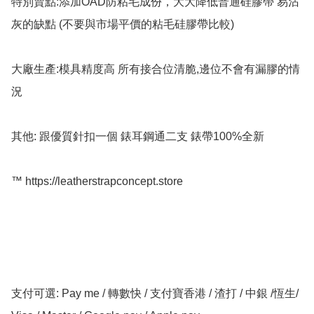
特別賣點:添加OAD防粘毛成份，大大降低普通硅膠帶 易沾
灰的缺點 (不要與市場平價的粘毛硅膠帶比較)

大廠生產:模具精度高 所有接合位清脆,邊位不會有漏膠的情
況

其他: 跟優質針扣一個 錶耳鋼通二支 錶帶100%全新

™️ https://leatherstrapconcept.store

支付可選: Pay me / 轉數快 / 支付寶香港 / 渣打 / 中銀 /恆生/ 