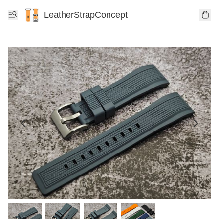
LeatherStrapConcept