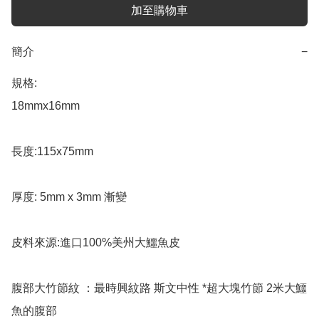
加至購物車
簡介
−
規格:

18mmx16mm

長度:115x75mm 

厚度: 5mm x 3mm 漸變

皮料來源:進口100%美州大鱷魚皮

腹部大竹節紋 ：最時興紋路 斯文中性 *超大塊竹節 2米大鱷
魚的腹部
