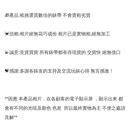
🎁產品:衹挑選質數佳的錶帶 不會賣粗劣貨

💓信賴:相片絕無花巧成份 相片已是實物相,絕無加工

💫誠意:見貨買貨 所有錶帶都有存現貨的 交貨快 絕無借口

💝感謝:多謝各錶友的支持及交流玩錶心得 無言感激！

**因應 本產品相片，在各顧客的電子顯示屏 ，顯示出來 都
會有不同的光喑及顏色 色差  所以最終實物為主 不便之處請