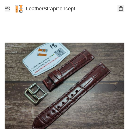
LeatherStrapConcept