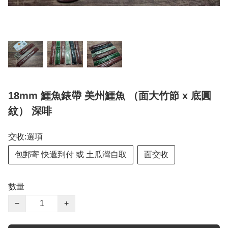
18mm 鱷魚錶帶 美州鱷魚 （面大竹節 x 底圓
紋） 深啡
交收:選項
包郵寄 快遞到付 或 土瓜灣自取
面交收
數量
−
+