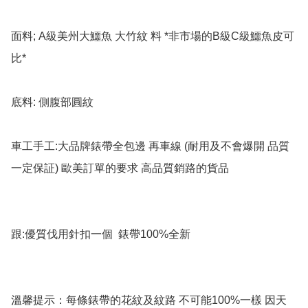
面料; A級美州大鱷魚 大竹紋 料 *非市場的B級C級鱷魚皮可
比*

底料: 側腹部圓紋

車工手工:大品牌錶帶全包邊 再車線 (耐用及不會爆開 品質
一定保証) 歐美訂單的要求 高品質銷路的貨品

跟:優質伐用針扣一個  錶帶100%全新

溫馨提示：每條錶帶的花紋及紋路 不可能100%一樣 因天