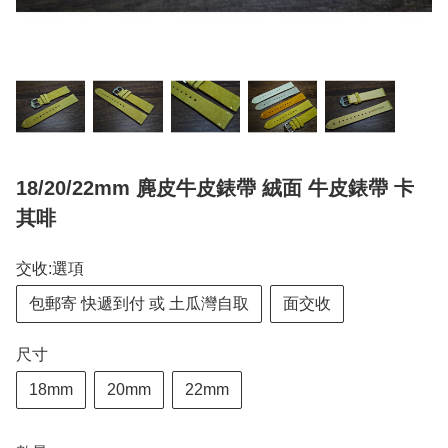
18/20/22mm 麂皮牛皮錶帶 絨面 牛皮錶帶 卡
其啡
交收:選項
包郵寄 快遞到付 或 土瓜灣自取
面交收
尺寸
18mm
20mm
22mm