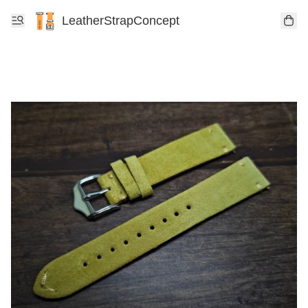
LeatherStrapConcept