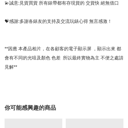
💫誠意:見貨買貨 所有錶帶都有存現貨的 交貨快 絕無借口

💝感謝:多謝各錶友的支持及交流玩錶心得 無言感激！

**因應 本產品相片，在各顧客的電子顯示屏 ，顯示出來 都
會有不同的光喑及顏色 色差  所以最終實物為主 不便之處請
見解**

你可能感興趣的商品