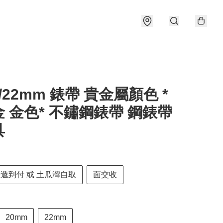
0/22mm 錶帶 貴金屬顏色 *
 金色* 不鏽鋼錶帶 鋼錶帶
具
快遞到付 或 土瓜灣自取
面交收
20mm
22mm