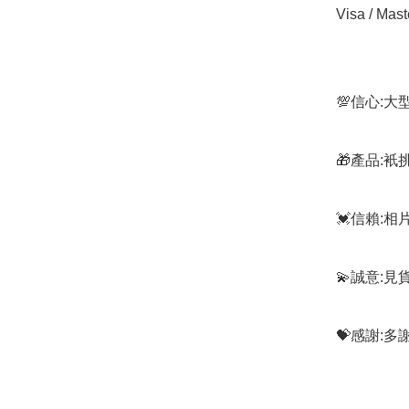
Visa / Mast
💯信心:
🎁產品:
💓信賴:
💫誠意:見
💝感謝: