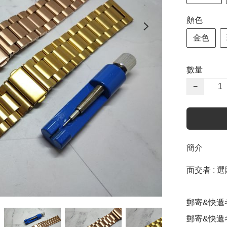
顏色
金色
數量
−
簡介
面交者 : 
郵寄&快遞者 
郵寄&快遞者