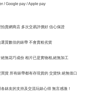
er / Google pay / Apple pay

大型拍賣網商店 多次交易評價好 信心保證

衹挑選質數佳的錶帶 不會賣粗劣貨

相片絕無花巧成份 相片已是實物相,絕無加工

貨買貨 所有錶帶都有存現貨的 交貨快 絕無借口

多謝各錶友的支持及交流玩錶心得 無言感激！
