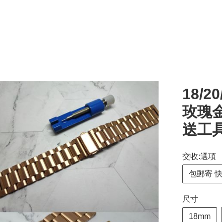
18/2
玫瑰金
送工
交收:選項
包郵寄 
尺寸
18mm