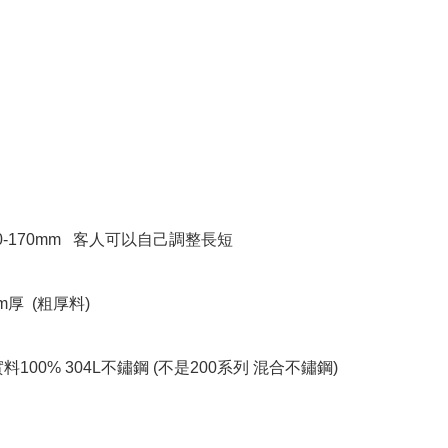
0-170mm   客人可以自己調整長短   

m厚  (粗厚料)

料100% 304L不鏽鋼 (不是200系列 混合不鏽鋼) 