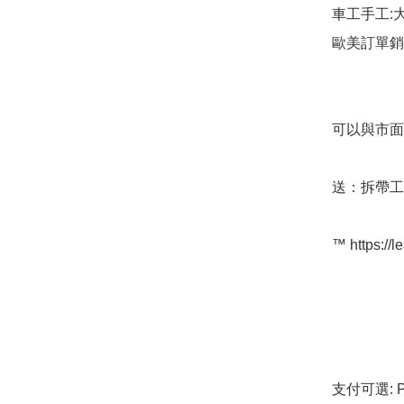
車工手工:大
歐美訂單銷
可以與市面
送：拆帶工具
™️ https://l
支付可選: Pa