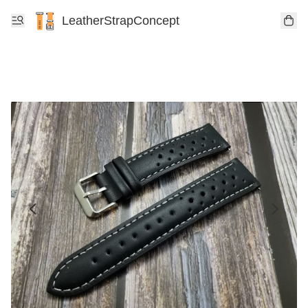
LeatherStrapConcept