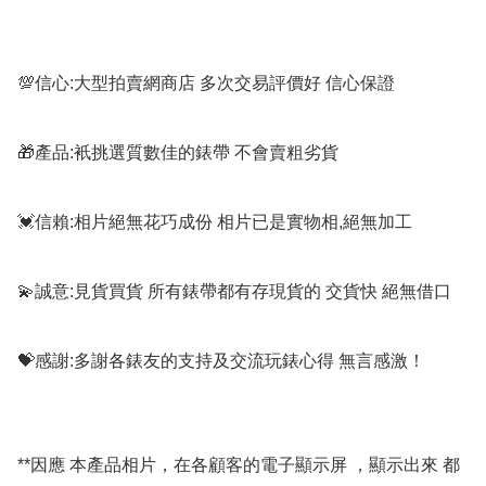
💯信心:大型拍賣網商店 多次交易評價好 信心保證

🎁產品:衹挑選質數佳的錶帶 不會賣粗劣貨

💓信賴:相片絕無花巧成份 相片已是實物相,絕無加工

💫誠意:見貨買貨 所有錶帶都有存現貨的 交貨快 絕無借口

💝感謝:多謝各錶友的支持及交流玩錶心得 無言感激！

**因應 本產品相片，在各顧客的電子顯示屏 ，顯示出來 都