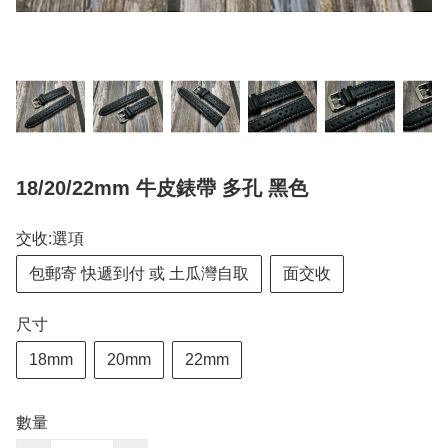
18/20/22mm 牛皮錶帶 多孔 黑色
交收:選項
包郵寄 快遞到付 或 土瓜灣自取
面交收
尺寸
18mm
20mm
22mm
數量