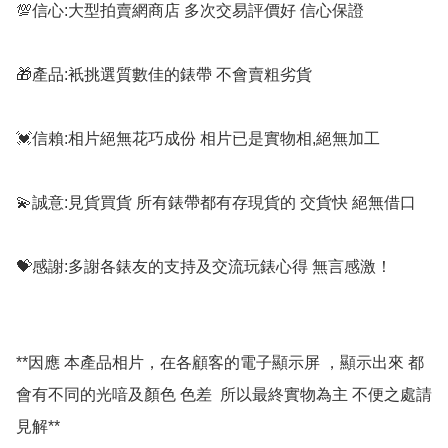
💯信心:大型拍賣網商店 多次交易評價好 信心保證

🎁產品:衹挑選質數佳的錶帶 不會賣粗劣貨

💓信賴:相片絕無花巧成份 相片已是實物相,絕無加工

💫誠意:見貨買貨 所有錶帶都有存現貨的 交貨快 絕無借口

💝感謝:多謝各錶友的支持及交流玩錶心得 無言感激！

**因應 本產品相片，在各顧客的電子顯示屏 ，顯示出來 都
會有不同的光喑及顏色 色差  所以最終實物為主 不便之處請