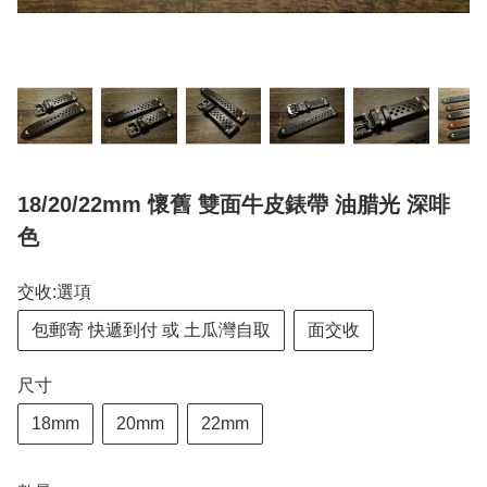
18/20/22mm 懷舊 雙面牛皮錶帶 油腊光 深啡
色
交收:選項
包郵寄 快遞到付 或 土瓜灣自取
面交收
尺寸
18mm
20mm
22mm