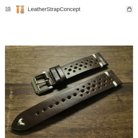
LeatherStrapConcept