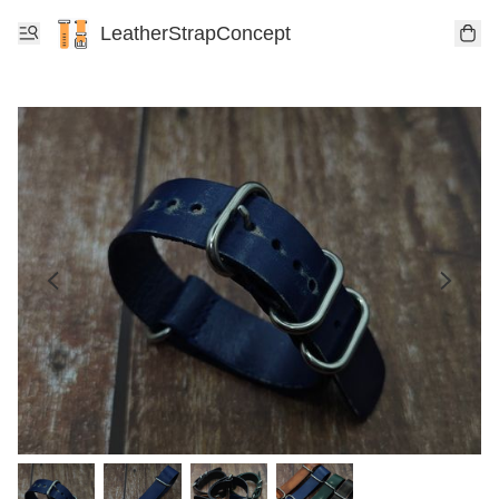
LeatherStrapConcept