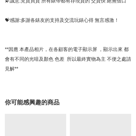
💫誠意:見貨買貨 所有錶帶都有存現貨的 交貨快 絕無借口

💝感謝:多謝各錶友的支持及交流玩錶心得 無言感激！

**因應 本產品相片，在各顧客的電子顯示屏 ，顯示出來 都
會有不同的光喑及顏色 色差  所以最終實物為主 不便之處請
你可能感興趣的商品