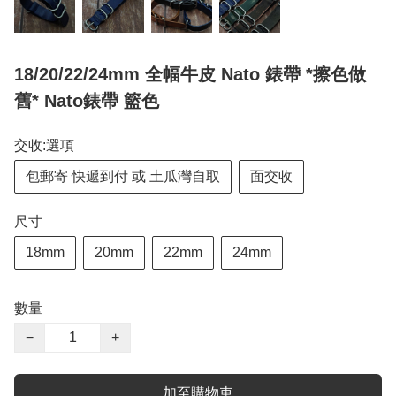
18/20/22/24mm 全幅牛皮 Nato 錶帶 *擦色做
舊* Nato錶帶 籃色
交收:選項
包郵寄 快遞到付 或 土瓜灣自取
面交收
尺寸
18mm
20mm
22mm
24mm
數量
−
+
加至購物車