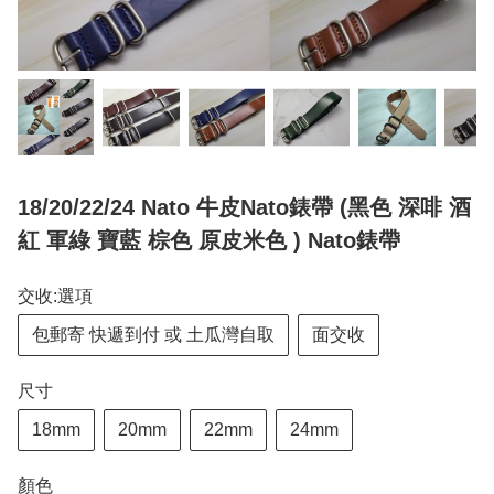
18/20/22/24 Nato 牛皮Nato錶帶 (黑色 深啡 酒
紅 軍綠 寶藍 棕色 原皮米色 ) Nato錶帶
交收:選項
包郵寄 快遞到付 或 土瓜灣自取
面交收
尺寸
18mm
20mm
22mm
24mm
顏色