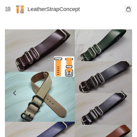
LeatherStrapConcept