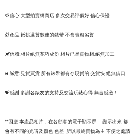
💯信心:大型拍賣網商店 多次交易評價好 信心保證

🎁產品:衹挑選質數佳的錶帶 不會賣粗劣貨

💓信賴:相片絕無花巧成份 相片已是實物相,絕無加工

💫誠意:見貨買貨 所有錶帶都有存現貨的 交貨快 絕無借口

💝感謝:多謝各錶友的支持及交流玩錶心得 無言感激！

**因應 本產品相片，在各顧客的電子顯示屏 ，顯示出來 都
會有不同的光喑及顏色 色差  所以最終實物為主 不便之處請