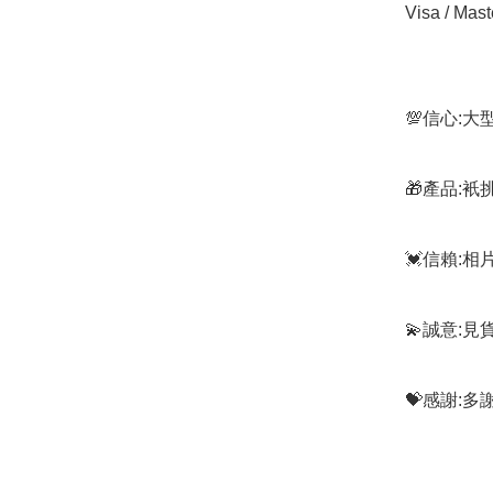
Visa / Mast
💯信心:
🎁產品:
💓信賴:
💫誠意:見
💝感謝: