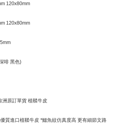
m 120x80mm

m 120x80mm

5mm 

深啡 黑色)

歐洲原訂單貨 植鞣牛皮

0%優質進口植鞣牛皮 *鱷魚紋仿真度高 更有細節文路
