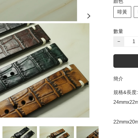
顏色
啡黃
數量
−
簡介
規格&長度:

24mmx22m
22mmx20m