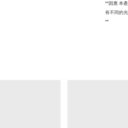
**因應 
有不同的光
**
