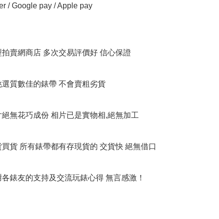
er / Google pay / Apple pay

大型拍賣網商店 多次交易評價好 信心保證

衹挑選質數佳的錶帶 不會賣粗劣貨

相片絕無花巧成份 相片已是實物相,絕無加工

貨買貨 所有錶帶都有存現貨的 交貨快 絕無借口

多謝各錶友的支持及交流玩錶心得 無言感激！
