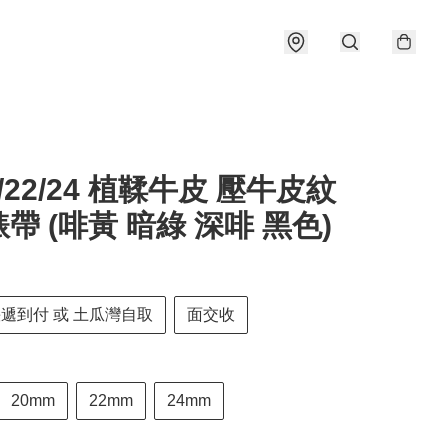
0/22/24 植鞣牛皮 壓牛皮紋
帶 (啡黃 暗綠 深啡 黑色)
快遞到付 或 土瓜灣自取
面交收
20mm
22mm
24mm