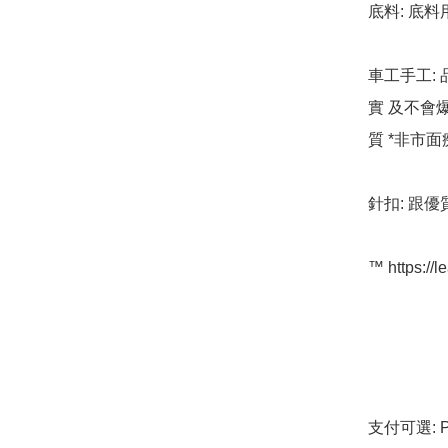
底料: 底料
車工手工: 
實 及不會
質 *非市面
針扣: 跟優
™️ https://l
支付可選: Pa