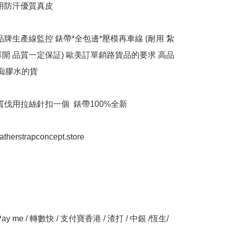
用防汗優質真皮

品牌生產線監控 錶帶*全包邊*壓模再車線 (耐用 紮
爆開 品質一定保証) 歐美訂單銷路貨品的要求 高品
痴膠水的貨

質伐用拉絲針扣一個  錶帶100%全新

eatherstrapconcept.store

y me / 轉數快 / 支付寶香港 / 渣打 / 中銀 /恆生/ 