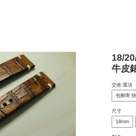
18/2
牛皮錶
交收:選項
包郵寄 
尺寸
18mm