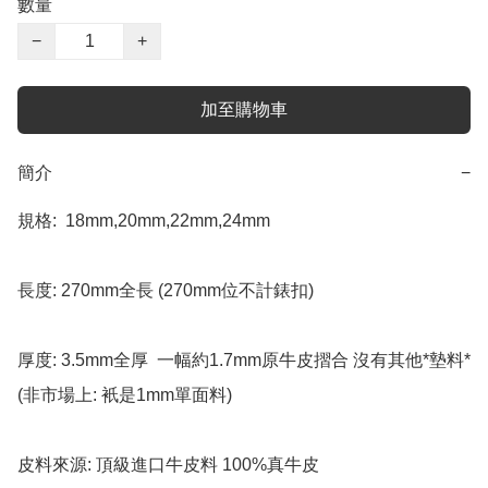
數量
−
+
加至購物車
簡介
−
規格:  18mm,20mm,22mm,24mm 

長度: 270mm全長 (270mm位不計錶扣) 

厚度: 3.5mm全厚  一幅約1.7mm原牛皮摺合 沒有其他*墊料* 
(非市場上: 衹是1mm單面料) 

皮料來源: 頂級進口牛皮料 100%真牛皮
