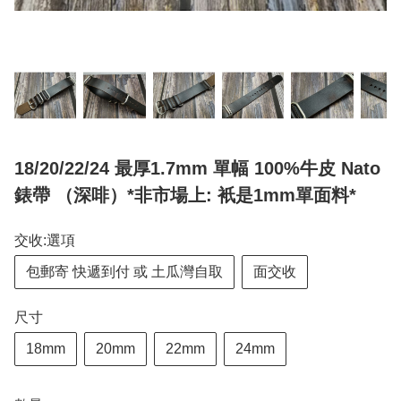
18/20/22/24 最厚1.7mm 單幅 100%牛皮 Nato
錶帶 （深啡）*非市場上: 衹是1mm單面料*
交收:選項
包郵寄 快遞到付 或 土瓜灣自取
面交收
尺寸
18mm
20mm
22mm
24mm