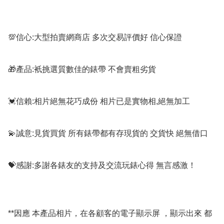
💯信心:大型拍賣網商店 多次交易評價好 信心保證

🎁產品:衹挑選質數佳的錶帶 不會賣粗劣貨

💓信賴:相片絕無花巧成份 相片已是實物相,絕無加工

💫誠意:見貨買貨 所有錶帶都有存現貨的 交貨快 絕無借口

💝感謝:多謝各錶友的支持及交流玩錶心得 無言感激！

**因應 本產品相片，在各顧客的電子顯示屏 ，顯示出來 都