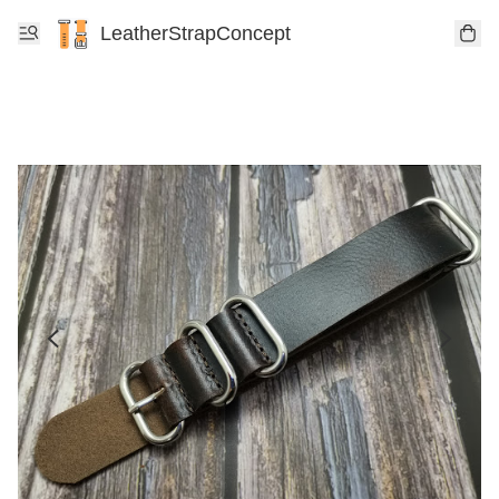
LeatherStrapConcept