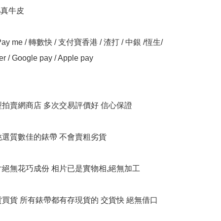
%真牛皮

y me / 轉數快 / 支付寶香港 / 渣打 / 中銀 /恆生/ 
er / Google pay / Apple pay

大型拍賣網商店 多次交易評價好 信心保證

衹挑選質數佳的錶帶 不會賣粗劣貨

相片絕無花巧成份 相片已是實物相,絕無加工

貨買貨 所有錶帶都有存現貨的 交貨快 絕無借口
