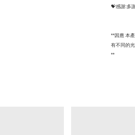
💝感謝:
**因應 
有不同的光
**