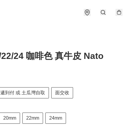
0/22/24 咖啡色 真牛皮 Nato
快遞到付 或 土瓜灣自取
面交收
20mm
22mm
24mm