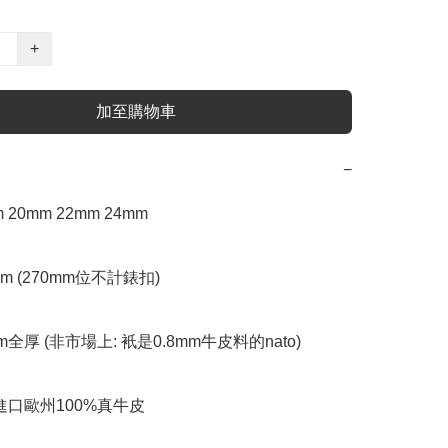
+
加至購物車
−
 20mm 22mm 24mm 

mm (270mm位不計錶扣)

mm全厚 (非市場上: 衹是0.8mm牛皮料的nato)

進口歐州100%真牛皮
