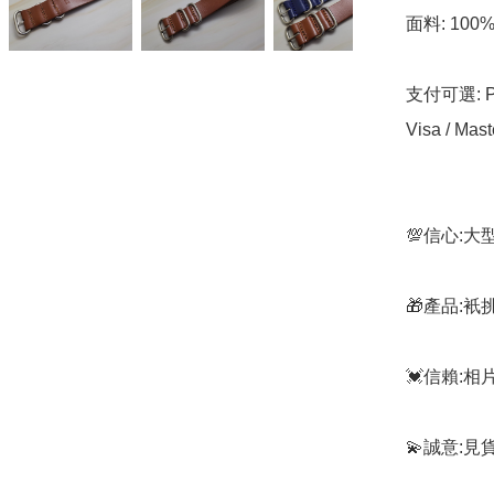
面料: 100
支付可選: Pa
Visa / Mast
💯信心:
🎁產品:
💓信賴:
💫誠意:見