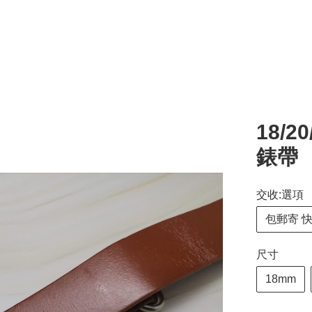
18/2
錶帶
交收:選項
包郵寄 
尺寸
18mm