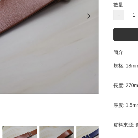
數量
−
簡介
規格: 18mm
長度: 270
厚度: 1.5
皮料來源: 