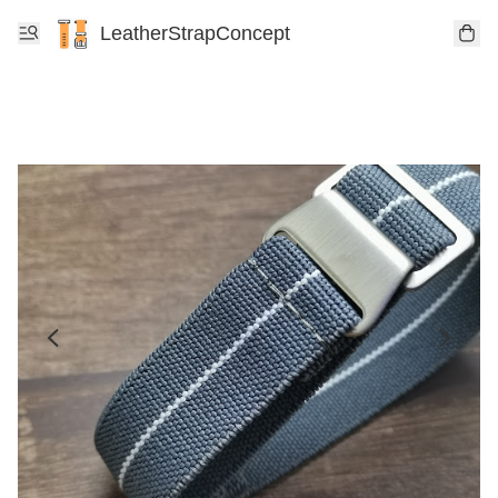
LeatherStrapConcept