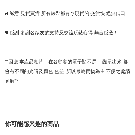
💫誠意:見貨買貨 所有錶帶都有存現貨的 交貨快 絕無借口

💝感謝:多謝各錶友的支持及交流玩錶心得 無言感激！

**因應 本產品相片，在各顧客的電子顯示屏 ，顯示出來 都
會有不同的光喑及顏色 色差  所以最終實物為主 不便之處請
見解**

你可能感興趣的商品