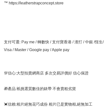
™️ https://leatherstrapconcept.store

支付可選: Pay me / 轉數快 / 支付寶香港 / 渣打 / 中銀 /恆生/ 
Visa / Master / Google pay / Apple pay

💯信心:大型拍賣網商店 多次交易評價好 信心保證

🎁產品:衹挑選質數佳的錶帶 不會賣粗劣貨

💓信賴:相片絕無花巧成份 相片已是實物相,絕無加工
