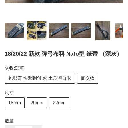
18/20/22 新款 彈弓布料 Nato型 錶帶 （深灰）
交收:選項
包郵寄 快遞到付 或 土瓜灣自取
面交收
尺寸
18mm
20mm
22mm
數量