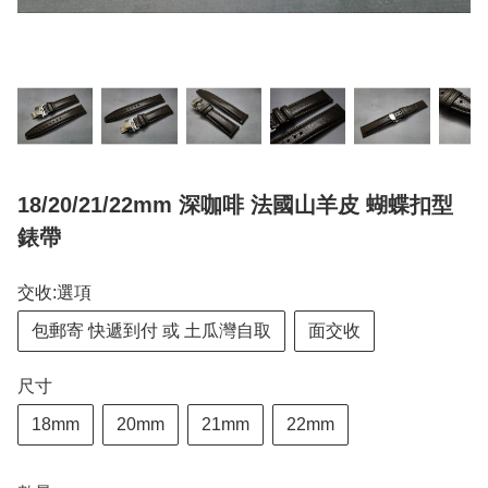
18/20/21/22mm 深咖啡 法國山羊皮 蝴蝶扣型
錶帶
交收:選項
包郵寄 快遞到付 或 土瓜灣自取
面交收
尺寸
18mm
20mm
21mm
22mm