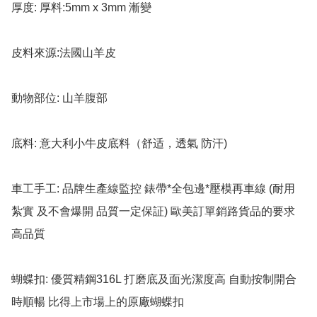
厚度: 厚料:5mm x 3mm 漸變

皮料來源:法國山羊皮

動物部位: 山羊腹部

底料: 意大利小牛皮底料（舒适，透氣 防汗)

車工手工: 品牌生產線監控 錶帶*全包邊*壓模再車線 (耐用 
紮實 及不會爆開 品質一定保証) 歐美訂單銷路貨品的要求 
高品質

蝴蝶扣: 優質精鋼316L 打磨底及面光潔度高 自動按制開合
時順暢 比得上市場上的原廠蝴蝶扣
