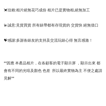
💓信賴:相片絕無花巧成份 相片已是實物相,絕無加工

💫誠意:見貨買貨 所有錶帶都有存現貨的 交貨快 絕無借口

💝感謝:多謝各錶友的支持及交流玩錶心得 無言感激！

**因應 本產品相片，在各顧客的電子顯示屏 ，顯示出來 都
會有不同的光喑及顏色 色差  所以最終實物為主 不便之處請
見解**
