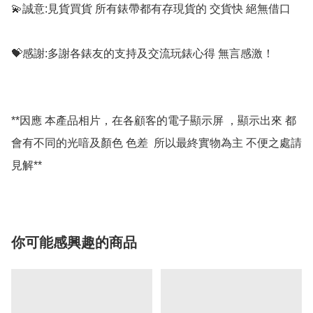
💫誠意:見貨買貨 所有錶帶都有存現貨的 交貨快 絕無借口

💝感謝:多謝各錶友的支持及交流玩錶心得 無言感激！

**因應 本產品相片，在各顧客的電子顯示屏 ，顯示出來 都
會有不同的光喑及顏色 色差  所以最終實物為主 不便之處請
你可能感興趣的商品