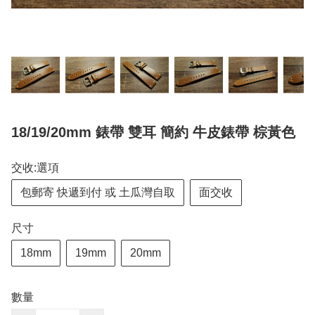
18/19/20mm 錶帶 雙耳 簡約 牛皮錶帶 棕黃色
交收:選項
包郵寄 快遞到付 或 土瓜灣自取
面交收
尺寸
18mm
19mm
20mm
數量