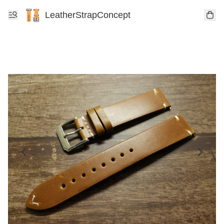
LeatherStrapConcept