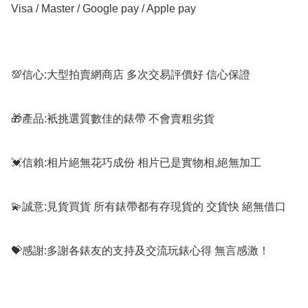
Visa / Master / Google pay / Apple pay

💯信心:大型拍賣網商店 多次交易評價好 信心保證

🎁產品:衹挑選質數佳的錶帶 不會賣粗劣貨

💓信賴:相片絕無花巧成份 相片已是實物相,絕無加工

💫誠意:見貨買貨 所有錶帶都有存現貨的 交貨快 絕無借口

💝感謝:多謝各錶友的支持及交流玩錶心得 無言感激！
