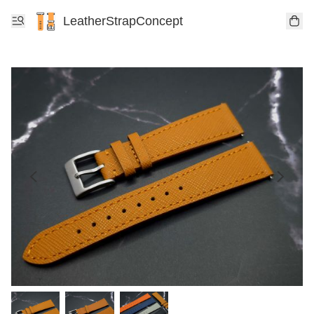
LeatherStrapConcept