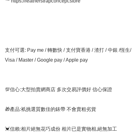
™️ https://leatherstrapconcept.store

支付可選: Pay me / 轉數快 / 支付寶香港 / 渣打 / 中銀 /恆生/ 
Visa / Master / Google pay / Apple pay

💯信心:大型拍賣網商店 多次交易評價好 信心保證

🎁產品:衹挑選質數佳的錶帶 不會賣粗劣貨

💓信賴:相片絕無花巧成份 相片已是實物相,絕無加工
