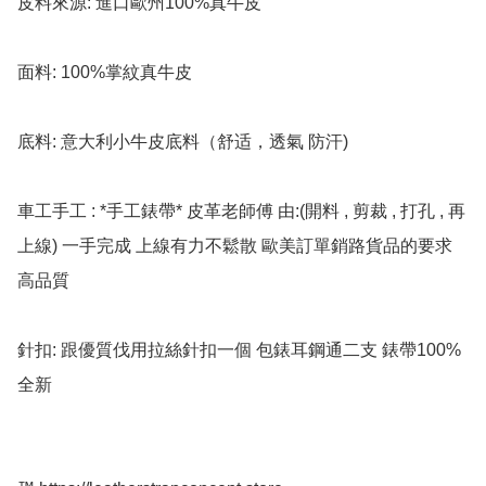
皮料來源: 進口歐州100%真牛皮

面料: 100%掌紋真牛皮

底料: 意大利小牛皮底料（舒适，透氣 防汗)

車工手工 : *手工錶帶* 皮革老師傅 由:(開料 , 剪裁 , 打孔 , 再
上線) 一手完成 上線有力不鬆散 歐美訂單銷路貨品的要求 
高品質

針扣: 跟優質伐用拉絲針扣一個 包錶耳鋼通二支 錶帶100%
全新
