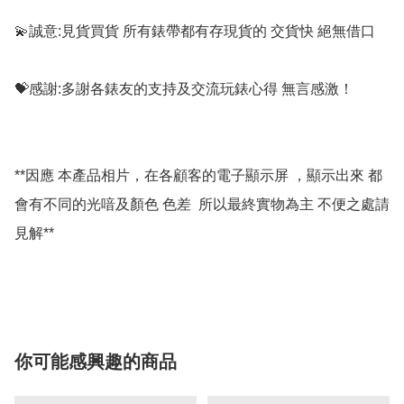
💫誠意:見貨買貨 所有錶帶都有存現貨的 交貨快 絕無借口

💝感謝:多謝各錶友的支持及交流玩錶心得 無言感激！

**因應 本產品相片，在各顧客的電子顯示屏 ，顯示出來 都
會有不同的光喑及顏色 色差  所以最終實物為主 不便之處請
見解**

你可能感興趣的商品