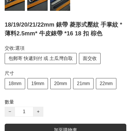
18/19/20/21/22mm 錶帶 菱形式壓紋 手掌紋 *
薄料2.5mm* 牛皮錶帶 *16 18 扣 棕色
交收:選項
包郵寄 快遞到付 或 土瓜灣自取
面交收
尺寸
18mm
19mm
20mm
21mm
22mm
數量
−
+
加至購物車