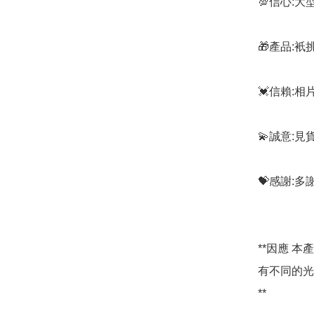
💯信心:
🎁產品:
💓信賴:
💫誠意:見
💝感謝:
**因應 
有不同的光
**
