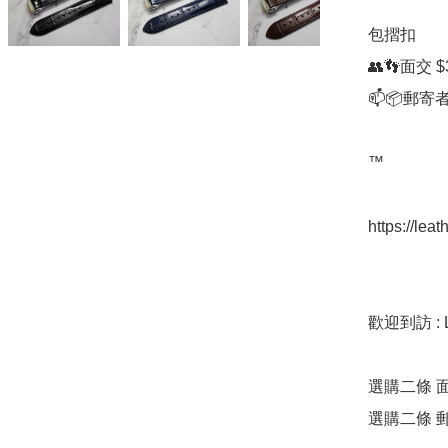
包摺扣

👥👣面交 $3
📫📦郵寄者
™️ 

https://leat
歡迎到訪 : Lea
選購二條 面
選購二條 郵