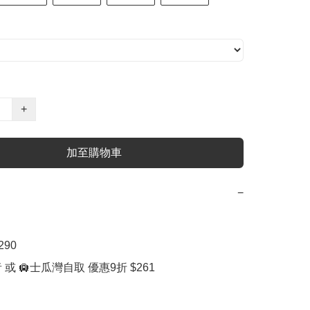
+
加至購物車
−
90

 或 🛄士瓜灣自取 優惠9折 $261
