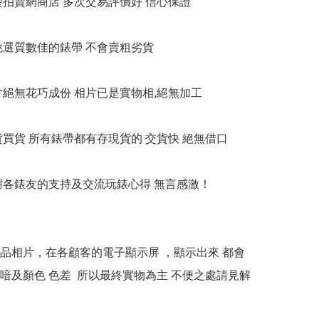
大型拍賣網商店 多次交易評價好 信心保證

衹挑選質數佳的錶帶 不會賣粗劣貨

相片絕無花巧成份 相片已是實物相,絕無加工

貨買貨 所有錶帶都有存現貨的 交貨快 絕無借口

多謝各錶友的支持及交流玩錶心得 無言感激！

本產品相片，在各顧客的電子顯示屏 ，顯示出來 都會
喑及顏色 色差  所以最終實物為主 不便之處請見解