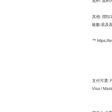
底料: 底料
其他: 摺扣
級數:底及面
™️ https://l
支付可選: Pa
Visa / Mast