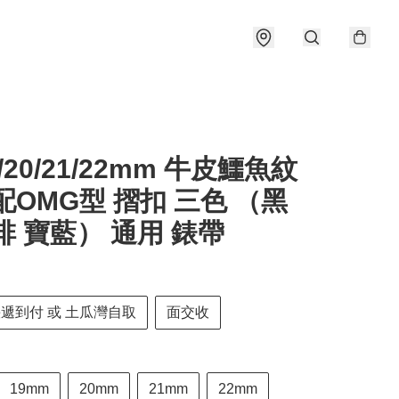
9/20/21/22mm 牛皮鱷魚紋
配OMG型 摺扣 三色 （黑
啡 寶藍） 通用 錶帶
快遞到付 或 土瓜灣自取
面交收
19mm
20mm
21mm
22mm