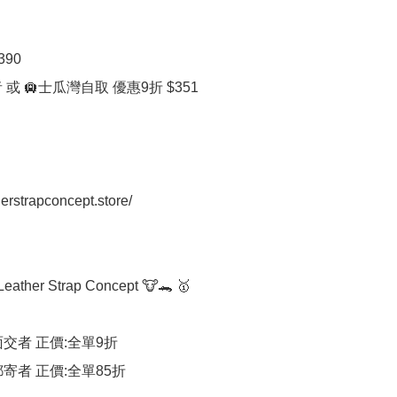
90

 或 🛄士瓜灣自取 優惠9折 $351

herstrapconcept.store/

ther Strap Concept 🐮🐊 🥇

交者 正價:全單9折

寄者 正價:全單85折
