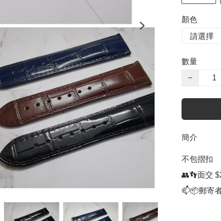
顏色
數量
−
簡介
不包摺扣  

👥👣面交 $2
📫📦郵寄者