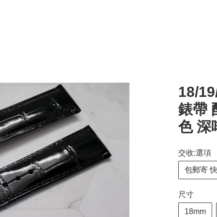
18/1
錶帶 
色 深
交收:選項
包郵寄 
尺寸
18mm