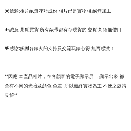
💓信賴:相片絕無花巧成份 相片已是實物相,絕無加工

💫誠意:見貨買貨 所有錶帶都有存現貨的 交貨快 絕無借口

💝感謝:多謝各錶友的支持及交流玩錶心得 無言感激！

**因應 本產品相片，在各顧客的電子顯示屏 ，顯示出來 都
會有不同的光喑及顏色 色差  所以最終實物為主 不便之處請
見解**
