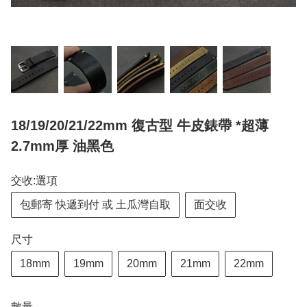
18/19/20/21/22mm 復古型 牛皮錶帶 *超薄
2.7mm厚 油黑色
交收:選項
包郵寄 快遞到付 或 土瓜灣自取
面交收
尺寸
18mm
19mm
20mm
21mm
22mm
數量