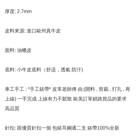
厚度: 2.7mm

皮料來源: 進口歐州真牛皮

面料: 油蠟皮

底料: 小牛皮底料（舒适，透氣 防汗)

車工手工 : *手工錶帶* 皮革老師傅 由:(開料 , 剪裁 , 打孔 , 再
上線) 一手完成 上線有力不鬆散 歐美訂單銷路貨品的要求 
高品質

針扣: 跟優質針扣一個 包錶耳鋼通二支 錶帶100%全新
