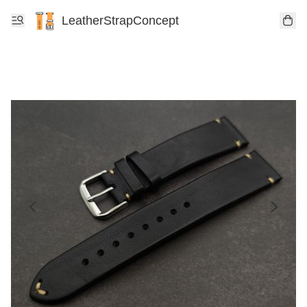
LeatherStrapConcept