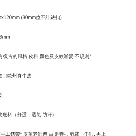
mx120mm (80mm位不計錶扣)

 3mm

有復古的風格 皮料 顏色及皮紋漸變 不規則*

進口歐州真牛皮

 

皮底料（舒适，透氣 防汗)

*手工錶帶* 皮革老師傅 由:(開料 , 剪裁 , 打孔 , 再上