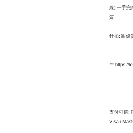
線) 一手
質

針扣: 跟優
™️ https://l
支付可選: Pa
Visa / Mast