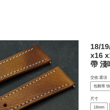
18/1
x16
帶 淺
交收:選項
包郵寄 
尺寸
18mm