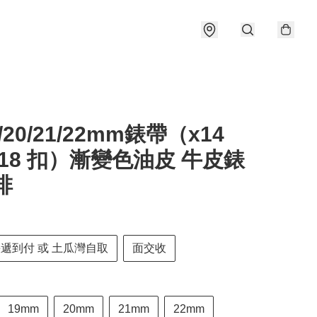
9/20/21/22mm錶帶（x14
 x18 扣）漸變色油皮 牛皮錶
啡
快遞到付 或 土瓜灣自取
面交收
19mm
20mm
21mm
22mm