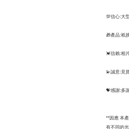
💯信心:
🎁產品:
💓信賴:
💫誠意:見
💝感謝:
**因應 
有不同的光