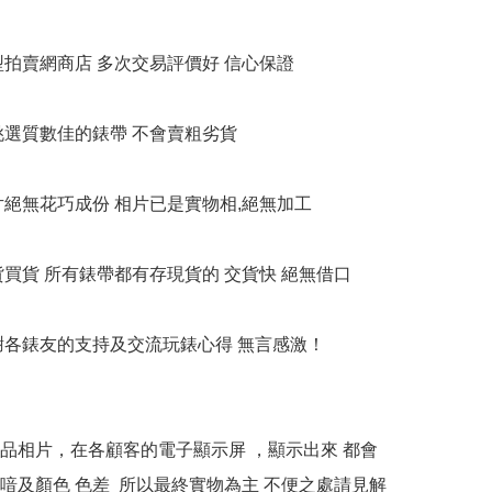
大型拍賣網商店 多次交易評價好 信心保證

衹挑選質數佳的錶帶 不會賣粗劣貨

相片絕無花巧成份 相片已是實物相,絕無加工

貨買貨 所有錶帶都有存現貨的 交貨快 絕無借口

多謝各錶友的支持及交流玩錶心得 無言感激！

本產品相片，在各顧客的電子顯示屏 ，顯示出來 都會
喑及顏色 色差  所以最終實物為主 不便之處請見解