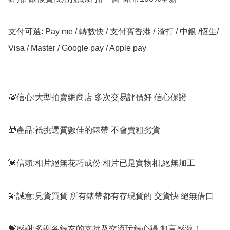
支付可選: Pay me / 轉數快 / 支付寶香港 / 渣打 / 中銀 /恆生/ 
Visa / Master / Google pay / Apple pay

💯信心:大型拍賣網商店 多次交易評價好 信心保證

🎁產品:衹挑選質數佳的錶帶 不會賣粗劣貨

💓信賴:相片絕無花巧成份 相片已是實物相,絕無加工

💫誠意:見貨買貨 所有錶帶都有存現貨的 交貨快 絕無借口

💝感謝:多謝各錶友的支持及交流玩錶心得 無言感激！
