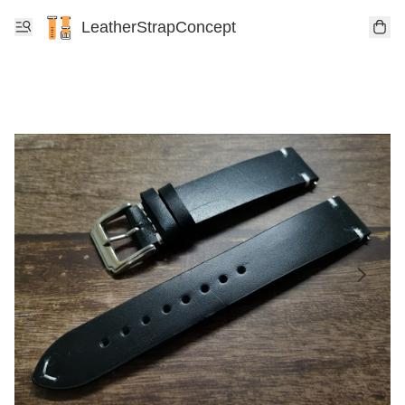
LeatherStrapConcept