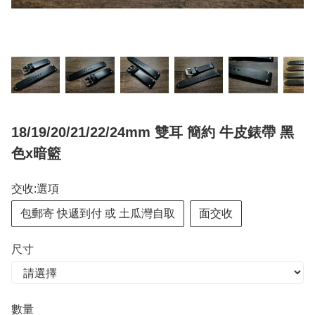
18/19/20/21/22/24mm 雙耳 簡約 牛皮錶帶 黑
色x暗籃
交收:選項
包郵寄 快遞到付 或 土瓜灣自取
面交收
尺寸
數量