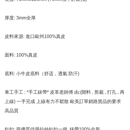
厚度: 3mm全厚 

皮料來源: 進口歐州100%真皮

面料: 100%真皮

底料: 小牛皮底料（舒适，透氣 防汗)

車工手工 : *手工錶帶* 皮革老師傅 由:(開料 , 剪裁 , 打孔 , 再
上線) 一手完成 上線有力不鬆散 歐美訂單銷路貨品的要求 
高品質

針扣: 跟優質伐用拉絲針扣一個  錶帶100%全新
