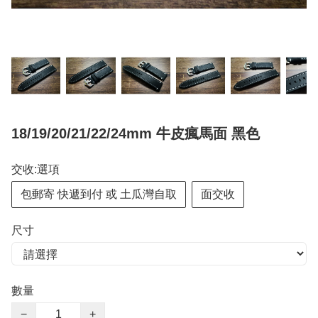
18/19/20/21/22/24mm 牛皮瘋馬面 黑色
交收:選項
包郵寄 快遞到付 或 土瓜灣自取
面交收
尺寸
數量
−
+