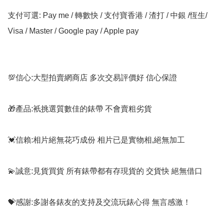
支付可選: Pay me / 轉數快 / 支付寶香港 / 渣打 / 中銀 /恆生/ 
Visa / Master / Google pay / Apple pay

💯信心:大型拍賣網商店 多次交易評價好 信心保證

🎁產品:衹挑選質數佳的錶帶 不會賣粗劣貨

💓信賴:相片絕無花巧成份 相片已是實物相,絕無加工

💫誠意:見貨買貨 所有錶帶都有存現貨的 交貨快 絕無借口

💝感謝:多謝各錶友的支持及交流玩錶心得 無言感激！
