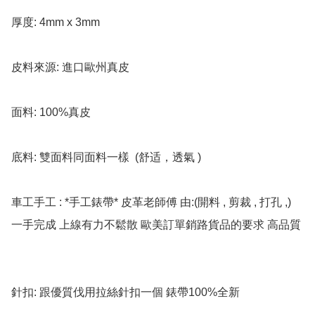
厚度: 4mm x 3mm

皮料來源: 進口歐州真皮

面料: 100%真皮

底料: 雙面料同面料一樣  (舒适，透氣 )

車工手工 : *手工錶帶* 皮革老師傅 由:(開料 , 剪裁 , 打孔 ,) 
一手完成 上線有力不鬆散 歐美訂單銷路貨品的要求 高品質

針扣: 跟優質伐用拉絲針扣一個 錶帶100%全新
