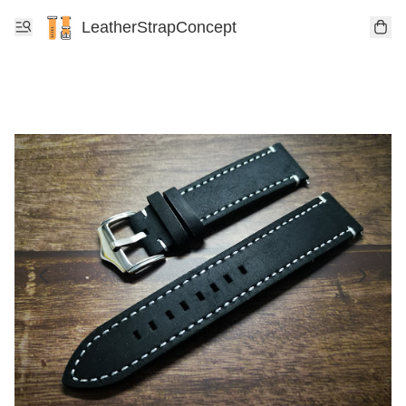
LeatherStrapConcept