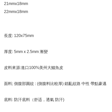
21mmx18mm

22mmx18mm

長度: 120x75mm

厚度: 5mm x 2.5mm 漸變

皮料來源:進口100%美州大鱷魚皮

面料; 側腹部圓紋 : (側腹料比較厚) 錯亂紋路 中性 帶點豪邁 

底料: 防汗底料（舒适，透氣 防汗)
