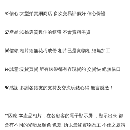
💯信心:大型拍賣網商店 多次交易評價好 信心保證

🎁產品:衹挑選質數佳的錶帶 不會賣粗劣貨

💓信賴:相片絕無花巧成份 相片已是實物相,絕無加工

💫誠意:見貨買貨 所有錶帶都有存現貨的 交貨快 絕無借口

💝感謝:多謝各錶友的支持及交流玩錶心得 無言感激！

**因應 本產品相片，在各顧客的電子顯示屏 ，顯示出來 都
會有不同的光喑及顏色 色差  所以最終實物為主 不便之處請