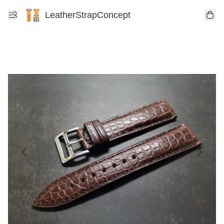
LeatherStrapConcept