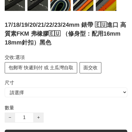
17/18/19/20/21/22/23/24mm 錶帶 🇪🇺進口 高
質素FKM 弗橡膠🇪🇺 （修身型：配用16mm
18mm針扣）黑色
交收:選項
包郵寄 快遞到付 或 土瓜灣自取
面交收
尺寸
數量
−
+