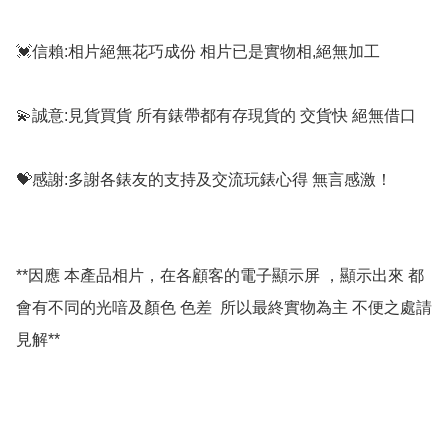
💓信賴:相片絕無花巧成份 相片已是實物相,絕無加工

💫誠意:見貨買貨 所有錶帶都有存現貨的 交貨快 絕無借口

💝感謝:多謝各錶友的支持及交流玩錶心得 無言感激！

**因應 本產品相片，在各顧客的電子顯示屏 ，顯示出來 都
會有不同的光喑及顏色 色差  所以最終實物為主 不便之處請
見解**
