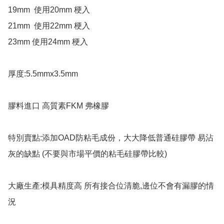
19mm  使用20mm 梗入

21mm  使用22mm 梗入

23mm 使用24mm 梗入

厚度:5.5mmx3.5mm

膠料進口 高質素FKM 弗橡膠

特別賣點:添加OAD防粘毛成份，大大降低普通硅膠帶 易沾
灰的缺點 (不要與市場平價的粘毛硅膠帶比較)

大廠生產:模具精度高 所有接合位清脆,邊位不會有漏膠的情
況
