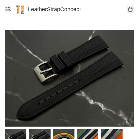
LeatherStrapConcept