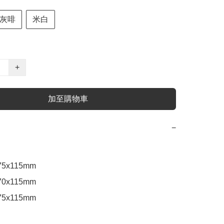
灰啡
米白
+
加至購物車
−
75x115mm

0x115mm 

5x115mm 
