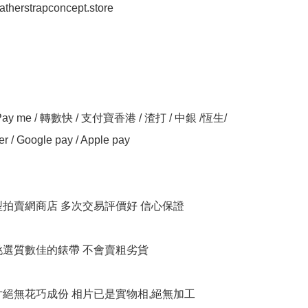
eatherstrapconcept.store

y me / 轉數快 / 支付寶香港 / 渣打 / 中銀 /恆生/ 
er / Google pay / Apple pay

大型拍賣網商店 多次交易評價好 信心保證

衹挑選質數佳的錶帶 不會賣粗劣貨

相片絕無花巧成份 相片已是實物相,絕無加工
