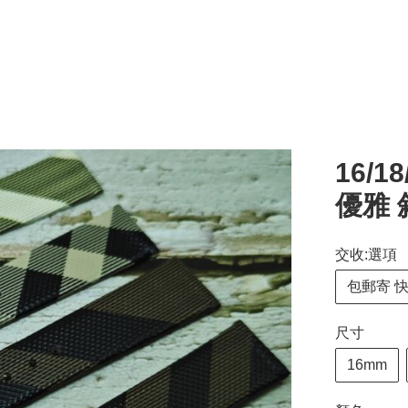
16/1
優雅 
交收:選項
包郵寄 
尺寸
16mm