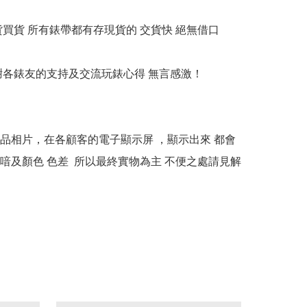
貨買貨 所有錶帶都有存現貨的 交貨快 絕無借口

多謝各錶友的支持及交流玩錶心得 無言感激！

本產品相片，在各顧客的電子顯示屏 ，顯示出來 都會
喑及顏色 色差  所以最終實物為主 不便之處請見解