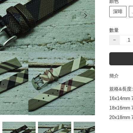
顏色
深啡
數量
−
簡介
規格&長度:

16x14mm 
18x16mm 7
20x18mm 7