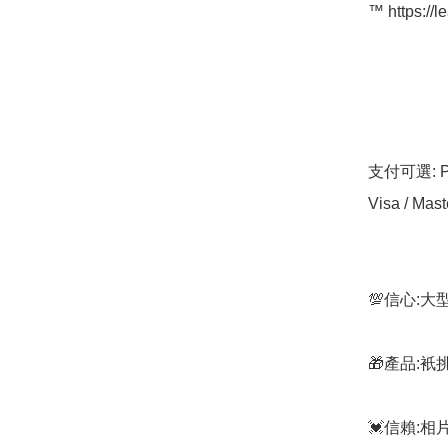
™️ https://l
支付可選: Pa
Visa / Mast
💯信心:
🎁產品:
💓信賴: