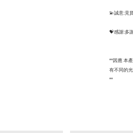
💫誠意:見
💝感謝:
**因應 
有不同的光