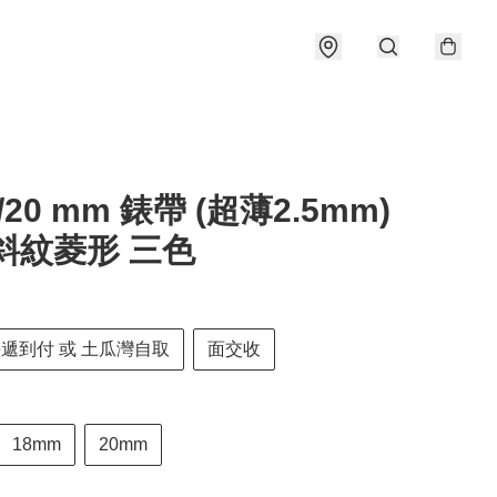
8/20 mm 錶帶 (超薄2.5mm)
斜紋菱形 三色
快遞到付 或 土瓜灣自取
面交收
18mm
20mm