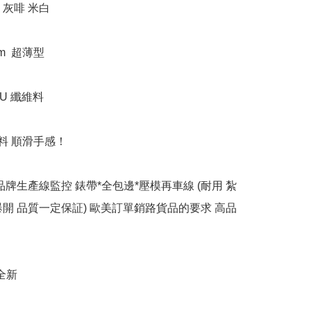
灰啡 米白

m  超薄型

U 纖維料

汗料 順滑手感！

品牌生產線監控 錶帶*全包邊*壓模再車線 (耐用 紮
爆開 品質一定保証) 歐美訂單銷路貨品的要求 高品
全新
