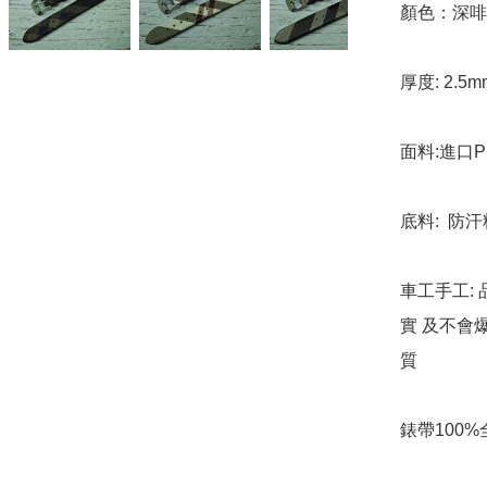
顏色：深啡 
厚度: 2.5m
面料:進口P
底料:  防
車工手工: 
實 及不會
質

錶帶100%