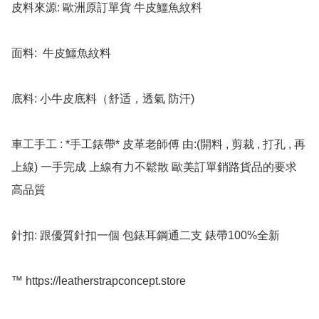
皮料來源: 歐洲原訂單貨 牛皮鱷魚紋料

面料:  牛皮鱷魚紋料

底料: 小牛皮底料（舒适，透氣 防汗)

車工手工 : *手工錶帶* 皮革老師傅 由:(開料 , 剪裁 , 打孔 , 再
上線) 一手完成 上線有力不鬆散 歐美訂單銷路貨品的要求 
高品質

針扣: 跟優質針扣一個 包錶耳鋼通二支 錶帶100%全新

™️ https://leatherstrapconcept.store
