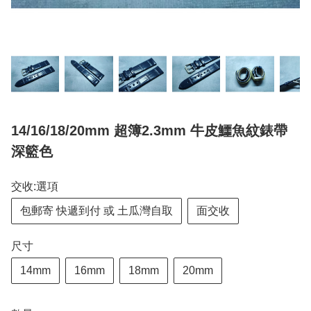
14/16/18/20mm 超簿2.3mm 牛皮鱷魚紋錶帶
深籃色
交收:選項
包郵寄 快遞到付 或 土瓜灣自取
面交收
尺寸
14mm
16mm
18mm
20mm