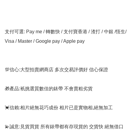
支付可選: Pay me / 轉數快 / 支付寶香港 / 渣打 / 中銀 /恆生/ 
Visa / Master / Google pay / Apple pay

💯信心:大型拍賣網商店 多次交易評價好 信心保證

🎁產品:衹挑選質數佳的錶帶 不會賣粗劣貨

💓信賴:相片絕無花巧成份 相片已是實物相,絕無加工

💫誠意:見貨買貨 所有錶帶都有存現貨的 交貨快 絕無借口
