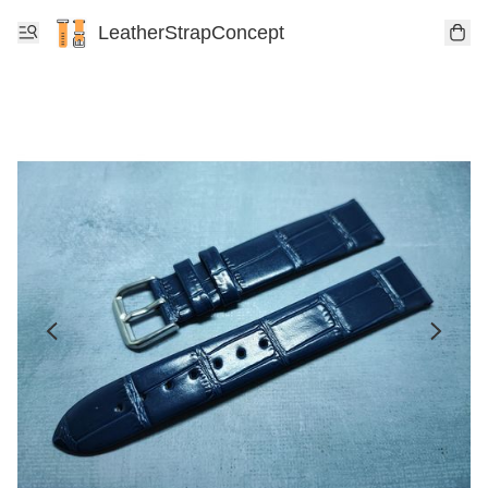
LeatherStrapConcept