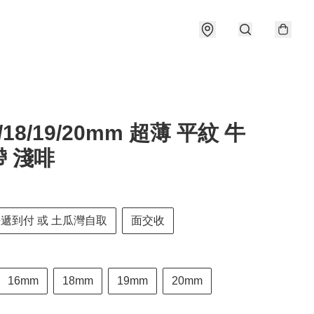
6/18/19/20mm 超薄 平紋 牛
 淺啡
快遞到付 或 土瓜灣自取
面交收
16mm
18mm
19mm
20mm