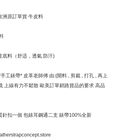
歐洲原訂單貨 牛皮料

料

皮底料（舒适，透氣 防汗)

*手工錶帶* 皮革老師傅 由:(開料 , 剪裁 , 打孔 , 再上
完成 上線有力不鬆散 歐美訂單銷路貨品的要求 高品
質針扣一個 包錶耳鋼通二支 錶帶100%全新

eatherstrapconcept.store
