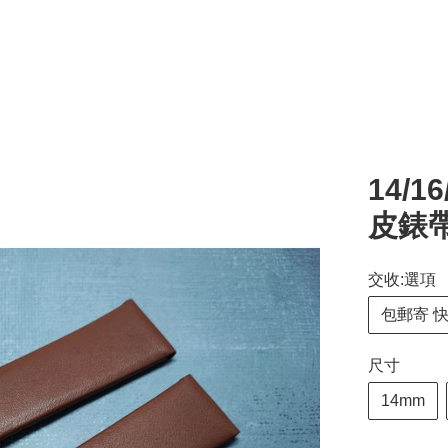
14/1
皮錶帶
交收:選項
包郵寄 
尺寸
14mm