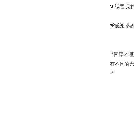
💫誠意:見
💝感謝:
**因應 
有不同的光
**
