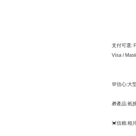
支付可選: Pa
Visa / Mast
💯信心:
🎁產品:
💓信賴: