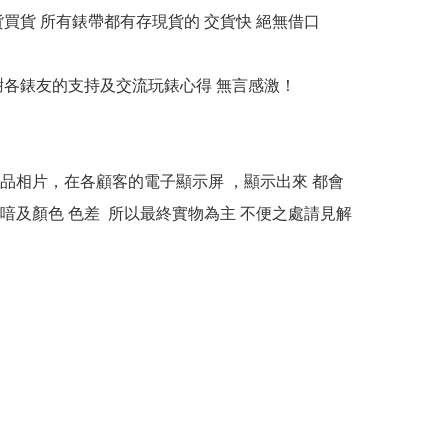
貨買貨 所有錶帶都有存現貨的 交貨快 絕無借口

多謝各錶友的支持及交流玩錶心得 無言感激！

本產品相片，在各顧客的電子顯示屏 ，顯示出來 都會
喑及顏色 色差  所以最終實物為主 不便之處請見解