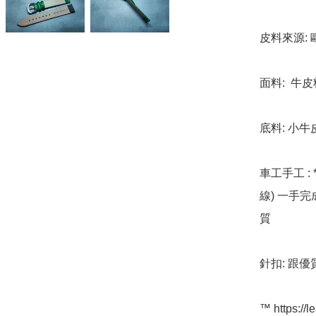
皮料來源: 
面料:  牛皮
底料: 小牛
車工手工 : 
線) 一手
質

針扣: 跟優
™️ https://l