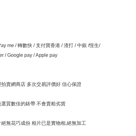
y me / 轉數快 / 支付寶香港 / 渣打 / 中銀 /恆生/ 
er / Google pay / Apple pay

大型拍賣網商店 多次交易評價好 信心保證

衹挑選質數佳的錶帶 不會賣粗劣貨

相片絕無花巧成份 相片已是實物相,絕無加工
