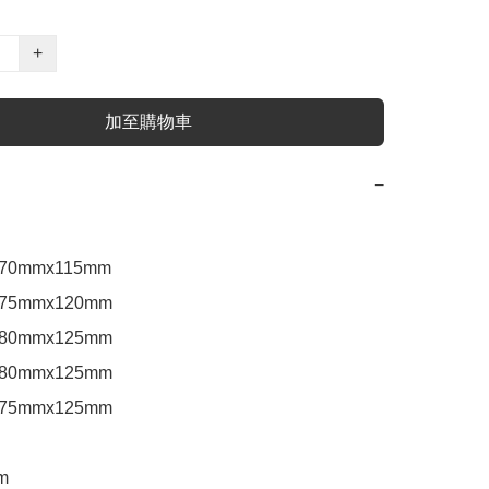
+
加至購物車
−
 70mmx115mm

 75mmx120mm 

 80mmx125mm 

 80mmx125mm 

 75mmx125mm 


