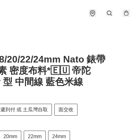
18/20/22/24mm Nato 錶帶
素 密度布料*🇪🇺 帝陀
or 型 中間線 藍色米線
快遞到付 或 土瓜灣自取
面交收
20mm
22mm
24mm