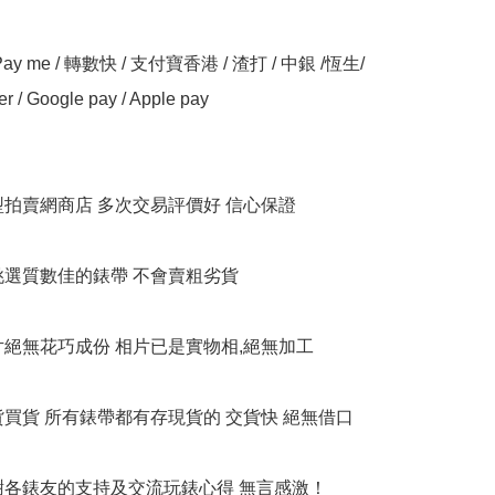
y me / 轉數快 / 支付寶香港 / 渣打 / 中銀 /恆生/ 
er / Google pay / Apple pay

大型拍賣網商店 多次交易評價好 信心保證

衹挑選質數佳的錶帶 不會賣粗劣貨

相片絕無花巧成份 相片已是實物相,絕無加工

貨買貨 所有錶帶都有存現貨的 交貨快 絕無借口

多謝各錶友的支持及交流玩錶心得 無言感激！
