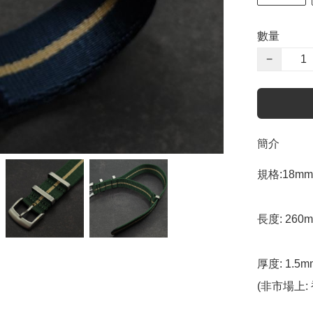
數量
−
簡介
規格:18mm 
長度: 260m
厚度: 1.5m
(非市場上: 衹