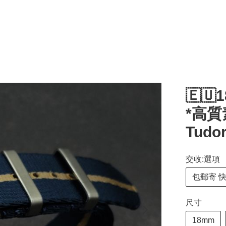
🇪🇺
*高質
Tud
交收:選項
包郵寄 
尺寸
18mm