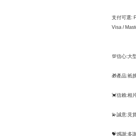
支付可選: Pa
Visa / Mast
💯信心:
🎁產品:
💓信賴:
💫誠意:見
💝感謝: