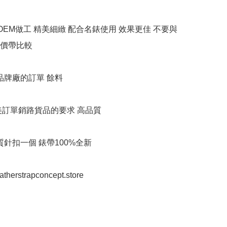
牌OEM做工 精美細緻 配合名錶使用 效果更佳 不要與
價帶比較

品牌廠的訂單 餘料

美訂單銷路貨品的要求 高品質

質針扣一個 錶帶100%全新

eatherstrapconcept.store
