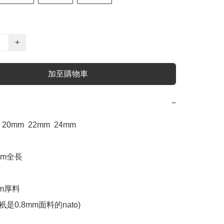
+
加至購物車
−
20mm  22mm  24mm

m全長 

m厚料 

是0.8mm面料的nato)  
