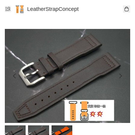
LeatherStrapConcept