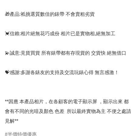
🎁產品:衹挑選質數佳的錶帶 不會賣粗劣貨

💓信賴:相片絕無花巧成份 相片已是實物相,絕無加工

💫誠意:見貨買貨 所有錶帶都有存現貨的 交貨快 絕無借口

💝感謝:多謝各錶友的支持及交流玩錶心得 無言感激！

**因應 本產品相片，在各顧客的電子顯示屏 ，顯示出來 都
會有不同的光喑及顏色 色差  所以最終實物為主 不便之處請
見解**
半價特價優惠