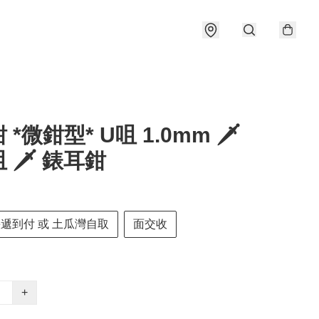
*微鉗型* U咀 1.0mm 🗡️
 🗡️ 錶耳鉗
快遞到付 或 土瓜灣自取
面交收
+