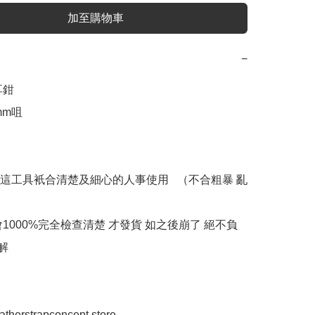
加至購物車
−
鉗 

咀   

這工具衹合清楚及細心的人事使用   （不合粗暴 亂
會1000%完全檢查清楚 才發貨 如之後崩了 絕不負
解

eatherstrapconcept.store
