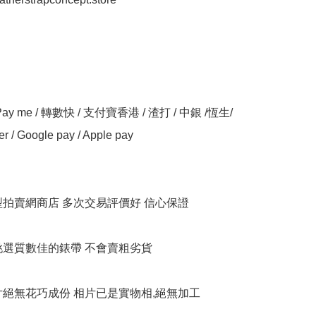
y me / 轉數快 / 支付寶香港 / 渣打 / 中銀 /恆生/ 
er / Google pay / Apple pay

大型拍賣網商店 多次交易評價好 信心保證

衹挑選質數佳的錶帶 不會賣粗劣貨

相片絕無花巧成份 相片已是實物相,絕無加工
