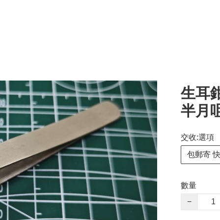
生耳鉗 
半月咀
交收:選項
包郵寄 
數量
−