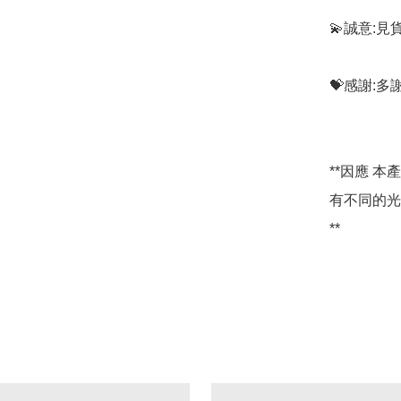
💫誠意:見
💝感謝:
**因應 
有不同的光