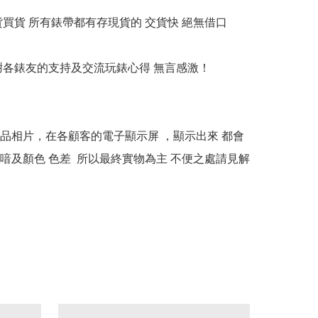
貨買貨 所有錶帶都有存現貨的 交貨快 絕無借口

多謝各錶友的支持及交流玩錶心得 無言感激！

本產品相片，在各顧客的電子顯示屏 ，顯示出來 都會
喑及顏色 色差  所以最終實物為主 不便之處請見解