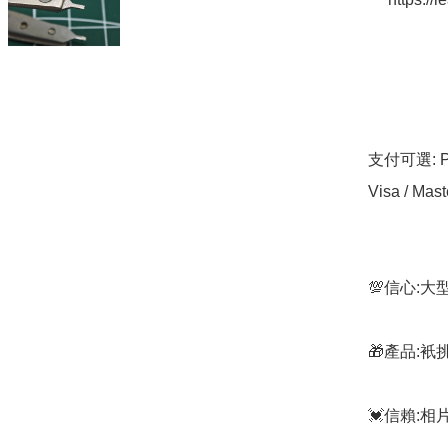
支付可選: Pa
Visa / Mast
💯信心:
🎁產品:
💓信賴: