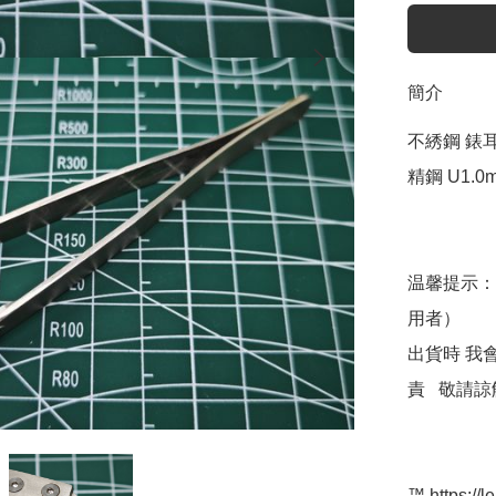
簡介
不綉鋼 錶耳
精鋼 U1.0mm
温馨提示：
用者）

出貨時 我
責   敬請諒
™️ https://l