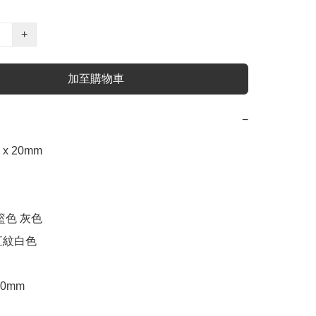
+
加至購物車
−
x 20mm 

籃色 灰色

紋白色

0mm
