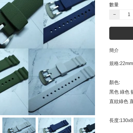
數量
−
簡介
規格:22mm 
顏色:

黑色 綠色 
直紋綠色 直
長度:130x8