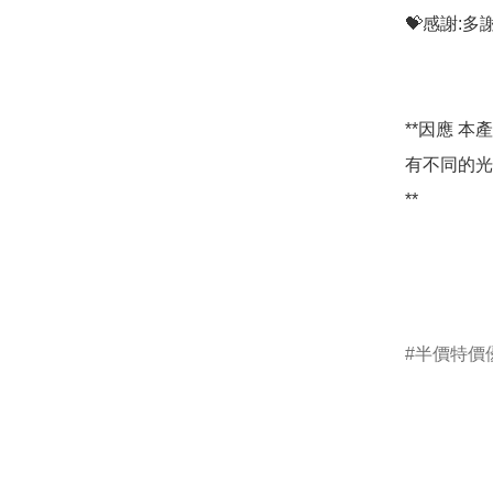
💝感謝:
**因應 
有不同的光
**

半價特價