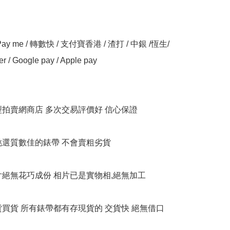
y me / 轉數快 / 支付寶香港 / 渣打 / 中銀 /恆生/ 
er / Google pay / Apple pay

大型拍賣網商店 多次交易評價好 信心保證

衹挑選質數佳的錶帶 不會賣粗劣貨

相片絕無花巧成份 相片已是實物相,絕無加工

貨買貨 所有錶帶都有存現貨的 交貨快 絕無借口
