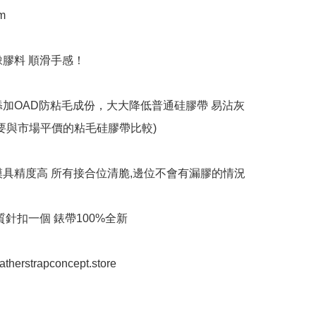


膠料 順滑手感！

添加OAD防粘毛成份，大大降低普通硅膠帶 易沾灰
不要與市場平價的粘毛硅膠帶比較)

模具精度高 所有接合位清脆,邊位不會有漏膠的情況

質針扣一個 錶帶100%全新

eatherstrapconcept.store
