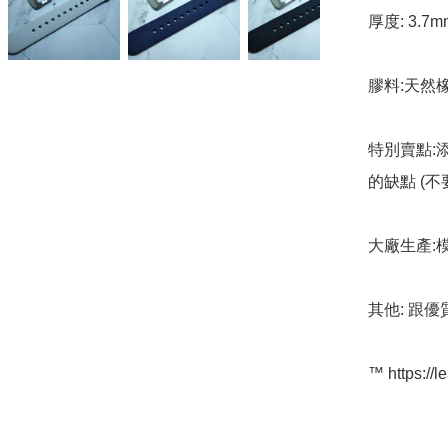
厚度: 3.7mm
膠料:天然橡
特別賣點:
的缺點 (
大廠生產:
其他: 跟優
™️ https://l