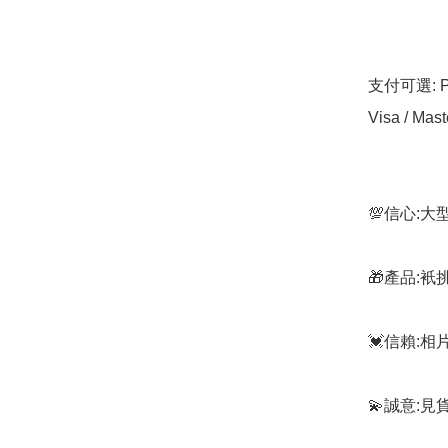
支付可選: Pa
Visa / Mast
💯信心:
🎁產品:
💓信賴:
💫誠意:見