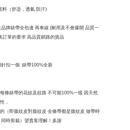
底料（舒适，透氣 防汗)

大品牌錶帶全包邊 再車線 (耐用及不會爆開 品質一
歐美訂單的要求 高品質銷路的貨品

針扣一個  錶帶100%全新

每條錶帶的花紋及紋路 不可能100%一樣 因天然
性，

的（即腹紋皮對腹紋皮 全條帶都是腹紋皮 做帶時
 同時剪栽）望貴客理解！多謝
