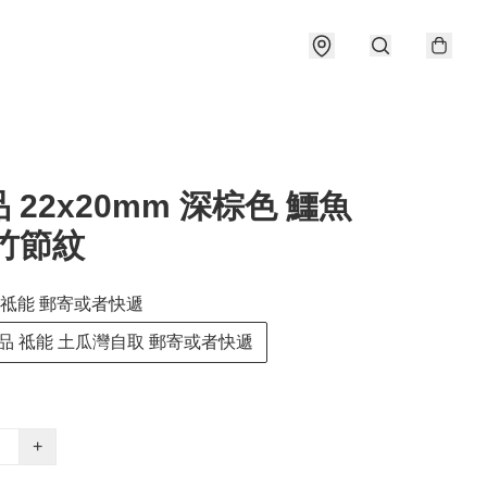
 22x20mm 深棕色 鱷魚
竹節紋
祗能 郵寄或者快遞
品 祗能 土瓜灣自取 郵寄或者快遞
+