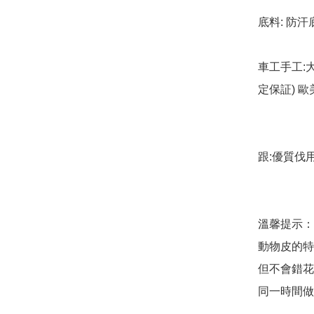
底料: 防汗
車工手工:
定保証) 
跟:優質伐用
溫馨提示：
動物皮的特
但不會錯花
同一時間做