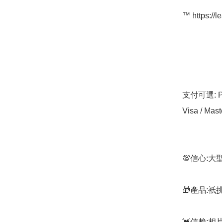
™️ https://l
支付可選: Pa
Visa / Mast
💯信心:
🎁產品:
💓信賴: