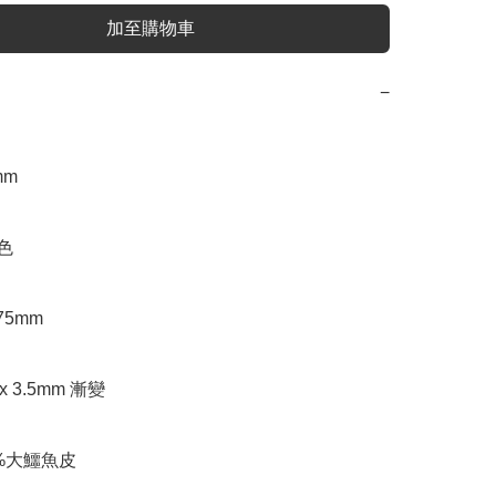
加至購物車
−
m

色

75mm

x 3.5mm 漸變

0%大鱷魚皮
