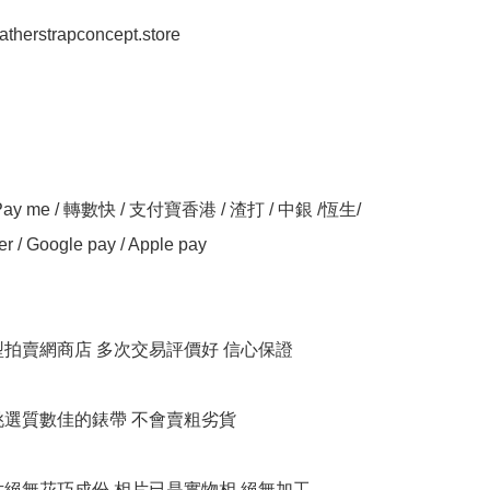
eatherstrapconcept.store

y me / 轉數快 / 支付寶香港 / 渣打 / 中銀 /恆生/ 
er / Google pay / Apple pay

大型拍賣網商店 多次交易評價好 信心保證

衹挑選質數佳的錶帶 不會賣粗劣貨

相片絕無花巧成份 相片已是實物相,絕無加工
