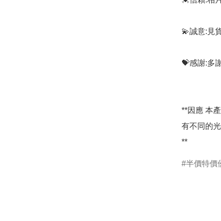
💫誠意:見
💝感謝:
**因應 
有不同的光
**
半價特價