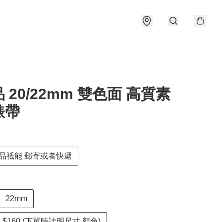
 20/22mm 雙色面 高質素
錶帶
品祗能 郵寄或者快遞
22mm
 $160 (下單時詿明尺寸,顏色)