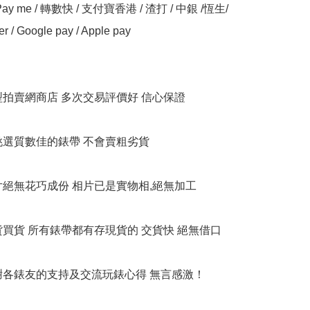
y me / 轉數快 / 支付寶香港 / 渣打 / 中銀 /恆生/ 
er / Google pay / Apple pay

大型拍賣網商店 多次交易評價好 信心保證

衹挑選質數佳的錶帶 不會賣粗劣貨

相片絕無花巧成份 相片已是實物相,絕無加工

貨買貨 所有錶帶都有存現貨的 交貨快 絕無借口

多謝各錶友的支持及交流玩錶心得 無言感激！
