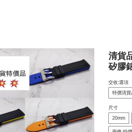
清貨品
矽膠
交收:選項
特價清貨
尺寸
20mm
兩條 特價