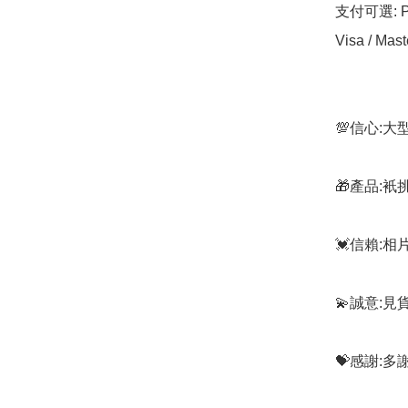
支付可選: Pa
Visa / Mast
💯信心:
🎁產品:
💓信賴:
💫誠意:見
💝感謝: