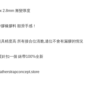
x 2.8mm 漸變厚度

矽膠橡膠料 順滑手感！

模具精度高 所有接合位清脆,邊位不會有漏膠的情況

質針扣一個 錶帶100%全新

eatherstrapconcept.store
