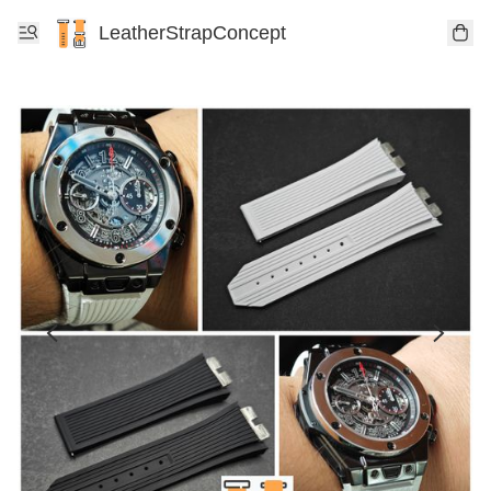
LeatherStrapConcept