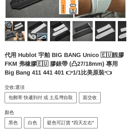
代用 Hublot 宇舶 BIG BANG Unico 🇪🇺靚膠
FKM 弗橡膠🇪🇺 膠錶帶 (凸27/18mm) 專用
Big Bang 411 441 401 👉1/1比美原裝👈
交收:選項
包郵寄 快遞到付 或 土瓜灣自取
面交收
顏色
黑色
白色
籃色可訂貨 *四天左右*