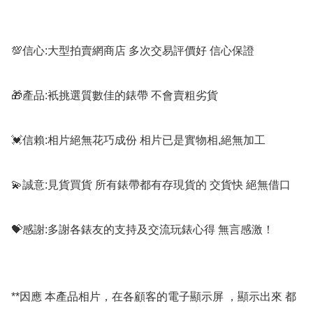
💯信心:大型拍賣網商店 多次交易評價好 信心保證

🎁產品:衹挑選質數佳的錶帶 不會賣粗劣貨

💓信賴:相片絕無花巧成份 相片已是實物相,絕無加工

💫誠意:見貨買貨 所有錶帶都有存現貨的 交貨快 絕無借口

💝感謝:多謝各錶友的支持及交流玩錶心得 無言感激！

**因應 本產品相片，在各顧客的電子顯示屏 ，顯示出來 都