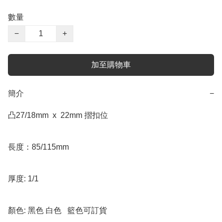
數量
−
+
加至購物車
簡介
−
凸27/18mm  x  22mm 摺扣位

長度：85/115mm 

厚度: 1/1 

顏色: 黑色 白色   籃色可訂貨
